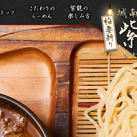
銀座・旗の台人気とんこつラーメン店「城南らーめ
ん 紫龍」餃子・ビールも